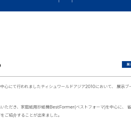
展
0
展覧中心にて行われましたティシュワールドアジア2010において、 展示ブ
だき、家庭紙用抄紙機BestFormer(ベストフォーマ)を中心に、 
術をご紹介することが出来ました。