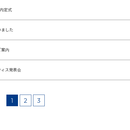
 内定式
いました
ご案内
ティス発表会
1
2
3