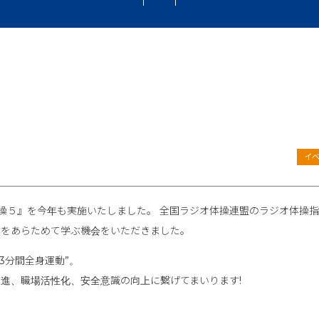
イ
体操５』を今年も実施いたしました。 全国ラジオ体操連盟のラジオ体操
操をあらためて学ぶ機会をいただきました。
の3分間全身運動”。
進、職場活性化、安全意識の向上に繋げてまいります!